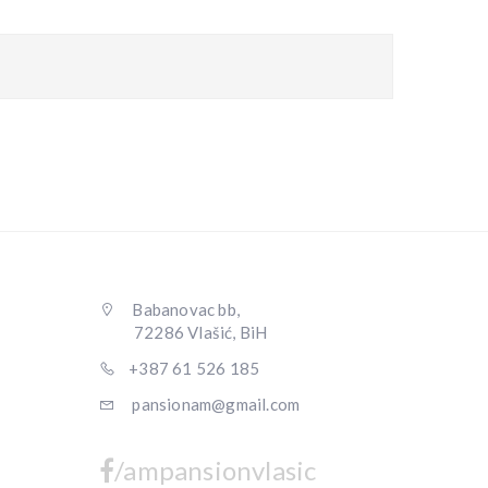
Babanovac bb,
72286 Vlašić, BiH
+387 61 526 185
pansionam@gmail.com
/ampansionvlasic