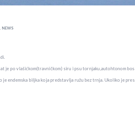
,
NEWS
di.
nat je po vlašićkom(travničkom) siru i psu tornjaku,autohtonom bo
o je endemska biljka koja predstavlja ružu bez trnja. Ukoliko je pres