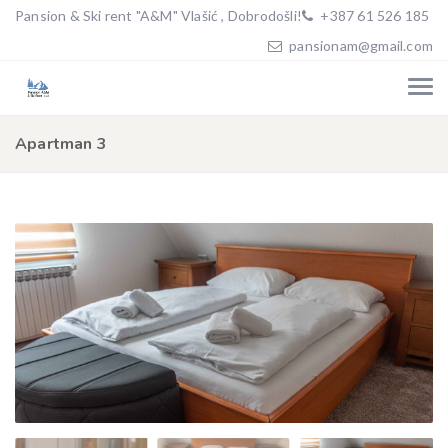
Pansion & Ski rent "A&M" Vlašić , Dobrodošli!
+387 61 526 185
pansionam@gmail.com
Apartman 3