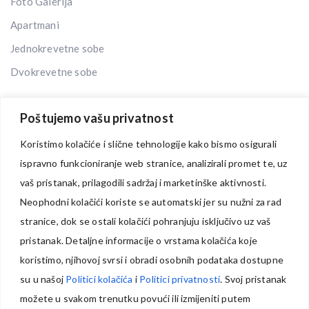
Foto Galerija
Apartmani
Jednokrevetne sobe
Dvokrevetne sobe
Poštujemo vašu privatnost
Koristimo kolačiće i slične tehnologije kako bismo osigurali
Lokacija
ispravno funkcioniranje web stranice, analizirali promet te, uz
Galerija
vaš pristanak, prilagodili sadržaj i marketinške aktivnosti.
Kontakt
Neophodni kolačići koriste se automatski jer su nužni za rad
Cjenovnik
stranice, dok se ostali kolačići pohranjuju isključivo uz vaš
pristanak. Detaljne informacije o vrstama kolačića koje
Impressum
koristimo, njihovoj svrsi i obradi osobnih podataka dostupne
Opći uvjeti poslovanja
su u našoj
Politici kolačića
i
Politici privatnosti
. Svoj pristanak
Politika privatnosti
možete u svakom trenutku povući ili izmijeniti putem