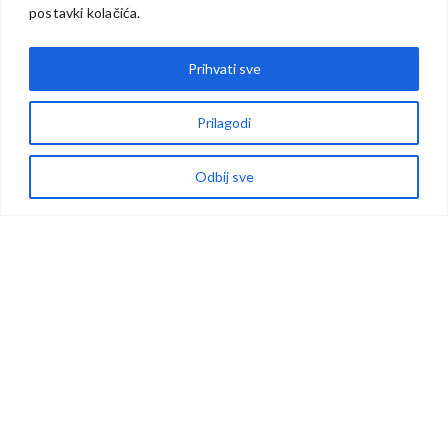
Zaštita podataka
postavki kolačića.
Politika kolačića
Prihvati sve
Prilagodi
Babanovac bb,
72286 Vlašić, BiH
Odbij sve
+387 61 526 185
pansionam@gmail.com
/ampansionvlasic
Copyright © 2026 AM SPED d.o.o. | Sva prava zadržana