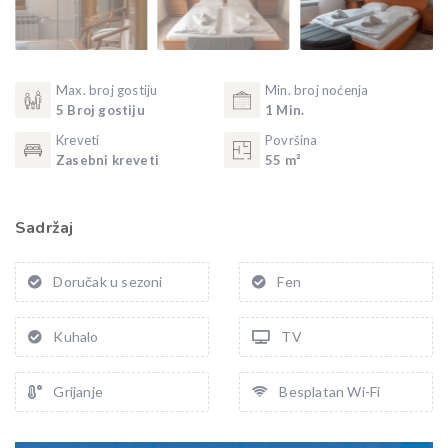
Max. broj gostiju
Min. broj noćenja
5 Broj gostiju
1 Min.
Kreveti
Površina
Zasebni kreveti
55 m²
Sadržaj
Doručak u sezoni
Fen
Kuhalo
TV
Grijanje
Besplatan Wi-Fi